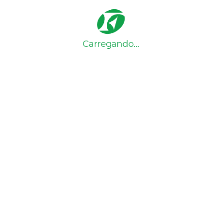
Você tem certeza que deseja apagar seus
imóveis favoritos?
Excluir
Cancelar
Imóveis excluídos com sucesso
Home
Detalhes do imóvel
Detalhes do imóvel
Voltar
Ref:
.
Compartilhe: