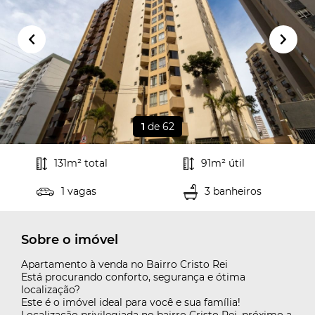
1
de 62
131m² total
91m² útil
Cadastre-se para salvar seu
imóveis
1 vagas
3 banheiros
Preencha seu e-mail para ter acesso aos seus
imóveis favoritos:
Sobre o imóvel
Cadastrar
Apartamento à venda no Bairro Cristo Rei
Está procurando conforto, segurança e ótima
localização?
Este é o imóvel ideal para você e sua família!