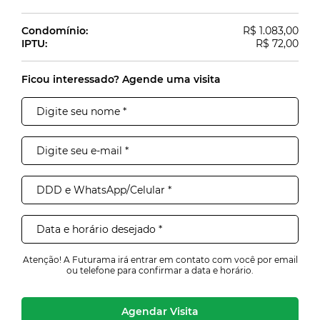
Condomínio:
R$ 1.083,00
IPTU:
R$ 72,00
Ficou interessado? Agende uma visita
Cance
Você tem certeza que deseja
apagar seus imóveis favoritos?
Atenção! A Futurama irá entrar em contato com você por email
Excluir
ou telefone para confirmar a data e horário.
Agendar Visita
Imóveis excluídos com sucesso