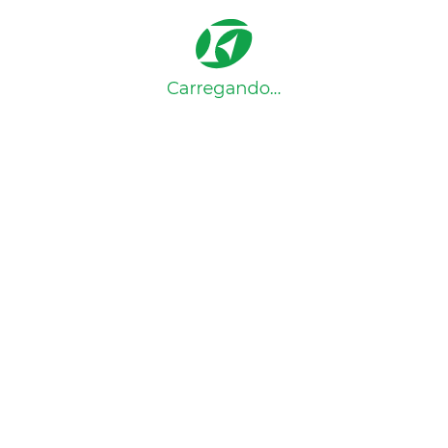
Você tem certeza que deseja apagar seus
imóveis favoritos?
Excluir
Cancelar
Imóveis excluídos com sucesso
Home
Detalhes do imóvel
Detalhes do imóvel
Voltar
Ref:
.
Compartilhe: