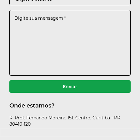
Cadastre-se para salvar seu
imóveis
Preencha seu e-mail para ter acesso aos seus
imóveis favoritos:
Cadastrar
Enviar
Onde estamos?
R. Prof. Fernando Moreira, 151. Centro, Curitiba - PR.
80410-120