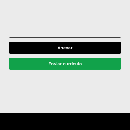
Imóveis excluídos com sucesso
Anexar
Enviar curriculo