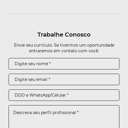
Trabalhe Conosco
Envie seu currículo. Se tivermos um oportunidade
entraremos em contato com você:
Cance
Você tem certeza que deseja
apagar seus imóveis favoritos?
Excluir