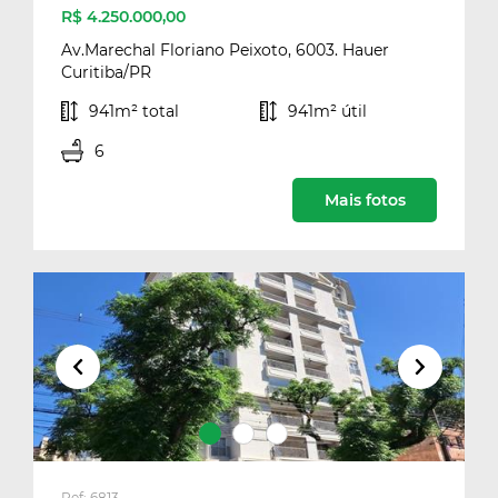
R$ 4.250.000,00
Av.Marechal Floriano Peixoto, 6003. Hauer
Curitiba/PR
941m² total
941m² útil
6
Mais fotos
Ref: 6813