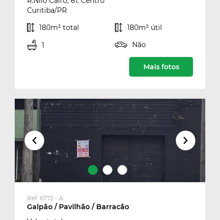
R.Nilo Cairo, 61. Centro
Curitiba/PR
180m² total
180m² útil
Não
1
Mais fotos
Ref: 6772 - A
Galpão / Pavilhão / Barracão