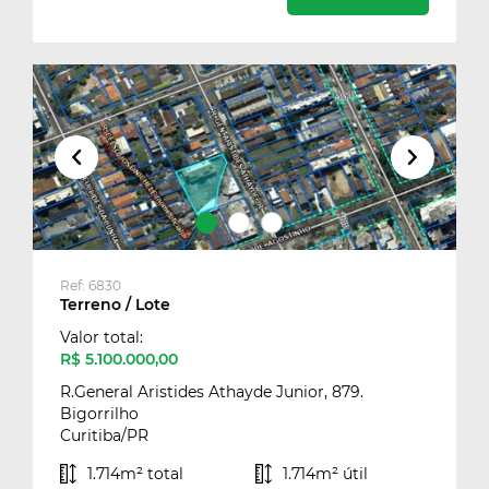
Ref: 6830
Terreno / Lote
Valor total:
R$ 5.100.000,00
R.General Aristides Athayde Junior, 879.
Bigorrilho
Curitiba/PR
1.714m² total
1.714m² útil