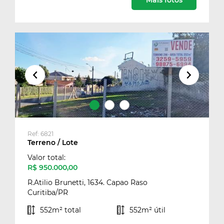
Mais fotos
Ref: 6821
Terreno / Lote
Valor total:
R$ 950.000,00
R.Atilio Brunetti, 1634. Capao Raso
Curitiba/PR
552m² total
552m² útil