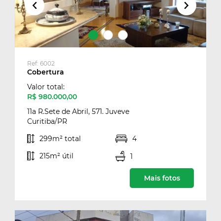
Ref: 6002
Cobertura
Cance
Valor total:
Você tem certeza que deseja
R$ 980.000,00
apagar seus imóveis favoritos?
11a R.Sete de Abril, 571. Juveve
Curitiba/PR
Excluir
299m² total
4
215m² útil
1
Imóveis excluídos com sucesso
Mais fotos