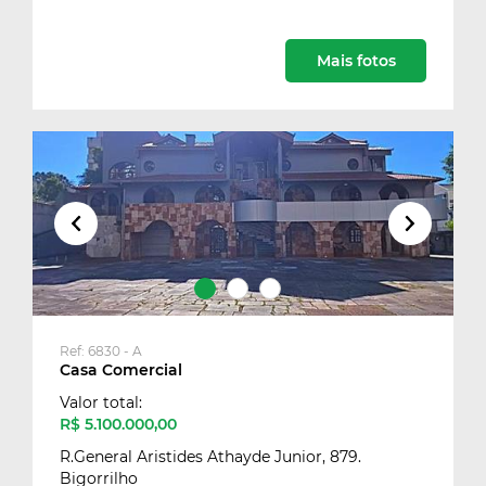
Mais fotos
Cadastre-se para salvar seu
imóveis
Preencha seu e-mail para ter acesso aos seus
imóveis favoritos:
Cadastrar
Ref: 6830 - A
Casa Comercial
Valor total:
R$ 5.100.000,00
R.General Aristides Athayde Junior, 879.
Bigorrilho