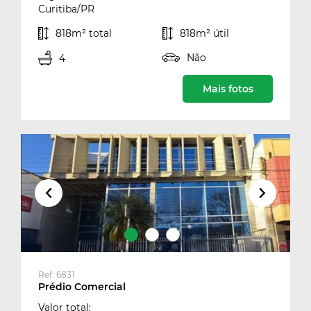
Curitiba/PR
818m² total
818m² útil
Não
4
Mais fotos
Ref: 6831
Prédio Comercial
Valor total: