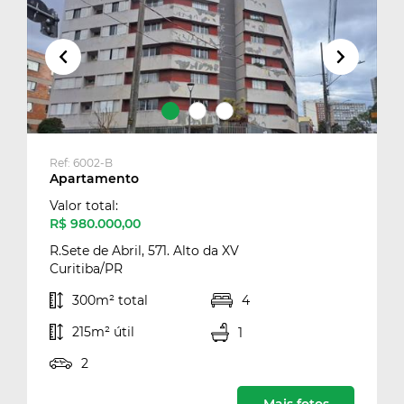
Ref: 6002-B
Apartamento
Valor total:
R$ 980.000,00
R.Sete de Abril, 571. Alto da XV
Curitiba/PR
300m² total
4
215m² útil
1
2