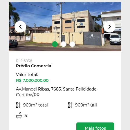
Qualquer
Maior valor
Menor valor
Maior área total
Menor área total
Referência
Ref: 6836
Prédio Comercial
Valor total:
R$ 7.000.000,00
Av.Manoel Ribas, 7685. Santa Felicidade
Curitiba/PR
960m² total
960m² útil
5
Mais fotos