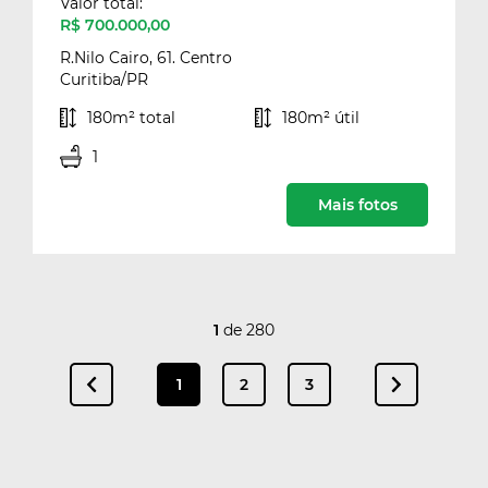
Valor total:
R$ 700.000,00
R.Nilo Cairo, 61. Centro
Curitiba/PR
180m² total
180m² útil
1
Mais fotos
1
de 280
1
2
3