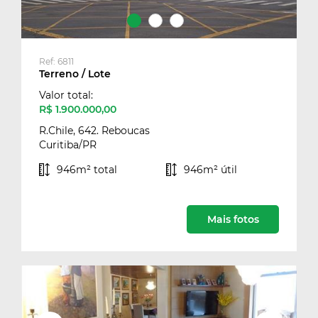
Ref: 6811
Terreno / Lote
Valor total:
R$ 1.900.000,00
R.Chile, 642. Reboucas
Curitiba/PR
946m² total
946m² útil
Mais fotos