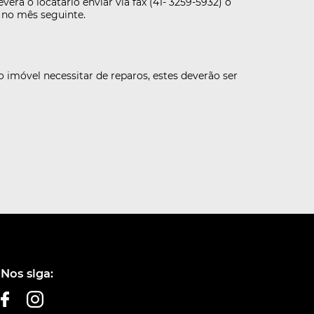
rá o locatário enviar via fax (41- 3259-5932) o
 no mês seguinte.
 imóvel necessitar de reparos, estes deverão ser
Nos siga: