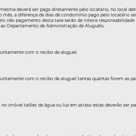
 mesma deverá ser paga diretamente pelo locatário, no local de
) do mês, a diferença de dias de condomínio pago pelo locatário 
o não pagamento desta taxa serão de inteira responsabilidade d
 ao Departamento de Administração de Aluguéis.
 juntamente com o recibo de aluguel.
 juntamente com o recibo de aluguel tantas quantas forem as pa
que deseja apagar seus imóveis favoritos
 no imóvel talões de água ou luz em atraso estas deverão ser p
esso