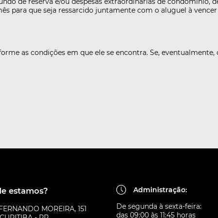
do de reserva e/ou despesas extraordinárias de condomínio, deve
mês para que seja ressarcido juntamente com o aluguel à vencer
forme as condições em que ele se encontra. Se, eventualmente, o
Administração:
e estamos?
De segunda à sexta-feira:
 FERNANDO MOREIRA, 151
das 09:00 às 11:45 horas
CURITIBA - PR.