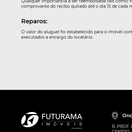
Qualquer importância a ser reembolsada tais como: fun
comprovante do recibo quitado até o dia 15 de cada 
Reparos:
O valor do aluguel foi estabelecido para o imóvel con
executados a encargo do locatário.
Ond
R. PROF.
CENTRO, 